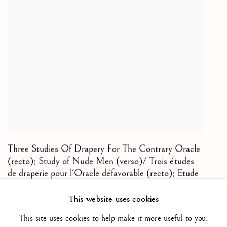
Three Studies Of Drapery For The Contrary Oracle
(recto); Study of Nude Men (verso)/ Trois études
de draperie pour l'Oracle défavorable (recto); Etude
d'hommes nus (verso)
,
1857-1858
This website uses cookies
Pencil and red chalk, with touches of white chalk on buff
This site uses cookies to help make it more useful to you.
paper/ Crayon et craie rouge, avec des touches de craie