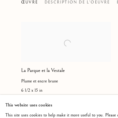
JEAN-PIERRE PÉQUIGN
ŒUVRE
DESCRIPTION DE L'OEUVRE
La Parque et la Vestale
Plume et encre brune
6 1/2 x 15 in
16.6 x 38 cm
This website uses cookies
This site uses cookies to help make it more useful to you. Please