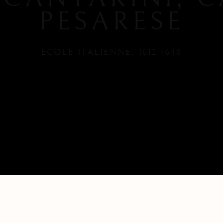
PESARESE
ECOLE ITALIENNE,
1612-1648