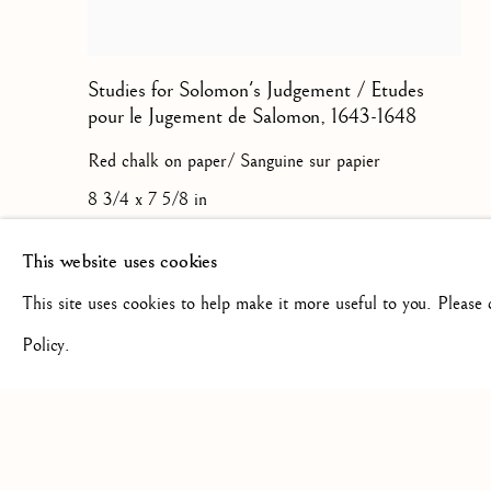
Studies for Solomon's Judgement / Etudes
pour le Jugement de Salomon
,
1643-1648
Red chalk on paper/ Sanguine sur papier
8 3/4 x 7 5/8 in
22.2 x 19.3 cm
This website uses cookies
This site uses cookies to help make it more useful to you. Please
Policy.
Privacy Policy
Manage cookies
© 2026 STEPHANE RENARD FINE ART
SITE PAR 